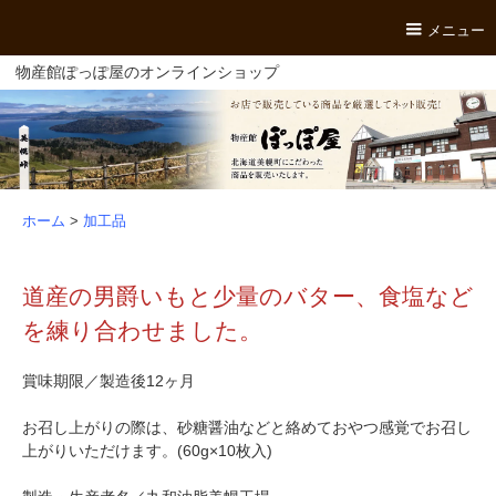
メニュー
物産館ぽっぽ屋のオンラインショップ
ホーム
>
加工品
道産の男爵いもと少量のバター、食塩など
を練り合わせました。
賞味期限／製造後12ヶ月
お召し上がりの際は、砂糖醤油などと絡めておやつ感覚でお召し
上がりいただけます。(60g×10枚入)