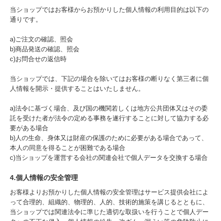
当ショップではお客様からお預かりした個人情報の利用目的は以下の
通りです。
a)ご注文の確認、照会
b)商品発送の確認、照会
c)お問合せの返信時
当ショップでは、下記の場合を除いてはお客様の断りなく第三者に個
人情報を開示・提供することはいたしません。
a)法令に基づく場合、及び国の機関若しくは地方公共団体又はその委
託を受けた者が法令の定める事務を遂行することに対して協力する必
要がある場合
b)人の生命、身体又は財産の保護のために必要がある場合であって、
本人の同意を得ることが困難である場合
c)当ショップを運営する会社の関連会社で個人データを交換する場合
4.個人情報の安全管理
お客様よりお預かりした個人情報の安全管理はサービス提供会社によ
って合理的、組織的、物理的、人的、技術的施策を講じるとともに、
当ショップでは関連法令に準じた適切な取扱いを行うことで個人デー