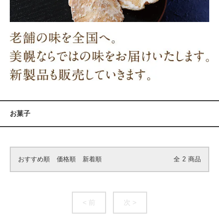
お菓子
おすすめ順
価格順
新着順
全
2
商品
< 前
次 >