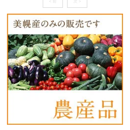
< 前
次 >