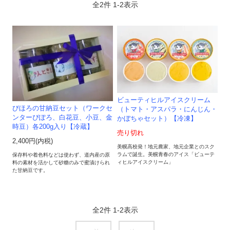
全
2
件
1
-
2
表示
ビューティヒルアイスクリーム
びほろの甘納豆セット（ワークセ
（トマト・アスパラ・にんじん・
ンターぴぽろ、白花豆、小豆、金
かぼちゃセット）【冷凍】
時豆）各200g入り【冷蔵】
売り切れ
2,400円(内税)
美幌高校発！地元農家、地元企業とのスク
ラムで誕生。美幌青春のアイス「ビューテ
保存料や着色料などは使わず、道内産の原
ィヒルアイスクリーム」
料の素材を活かして砂糖のみで蜜漬けられ
た甘納豆です。
全
2
件
1
-
2
表示